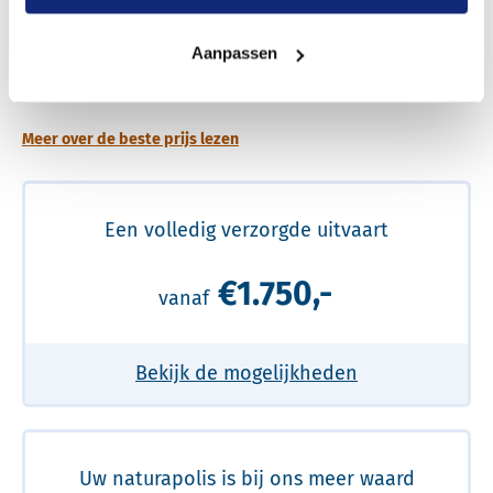
Aanpassen
Een betere uitvaart ervaring voor een betere
prijs
Meer over de beste prijs lezen
Een volledig verzorgde uitvaart
€1.750,-
vanaf
Bekijk de mogelijkheden
Uw naturapolis is bij ons meer waard