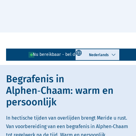
Naar hoofdinhoud
Lees voor
Uitleg woorden
Select language
Nu bereikbaar - bel direct!
0161 - 295 741
Simpele tekst
Begrafenis in
Alphen‑Chaam: warm en
persoonlijk
In hectische tijden van overlijden brengt Meride u rust.
Van voorbereiding van een begrafenis in Alphen‑Chaam
tot regelwerk na de tijd. Warm en persoonlijk