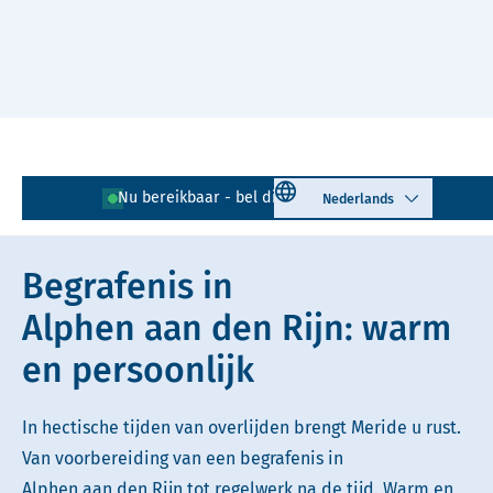
Naar hoofdinhoud
Lees voor
Uitleg woorden
Select language
Nu bereikbaar - bel direct!
0172 - 796 153
Simpele tekst
Begrafenis in
Alphen aan den Rijn: warm
en persoonlijk
In hectische tijden van overlijden brengt Meride u rust.
Van voorbereiding van een begrafenis in
Alphen aan den Rijn tot regelwerk na de tijd. Warm en