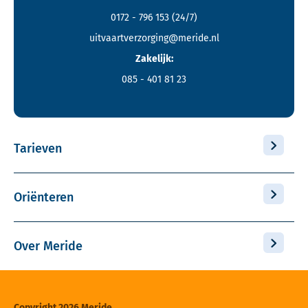
0172 - 796 153
(24/7)
uitvaartverzorging@meride.nl
Zakelijk:
085 - 401 81 23
Tarieven
Oriënteren
Over Meride
Copyright 2026 Meride