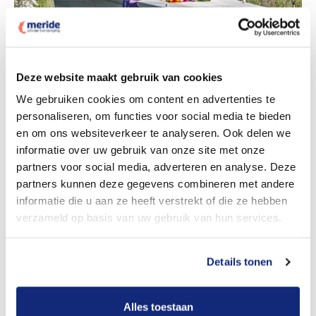
Deze website maakt gebruik van cookies
Dit kost een begrafenis
We gebruiken cookies om content en advertenties te
personaliseren, om functies voor social media te bieden
en om ons websiteverkeer te analyseren. Ook delen we
informatie over uw gebruik van onze site met onze
Bekijk tarieven voor crematie
partners voor social media, adverteren en analyse. Deze
partners kunnen deze gegevens combineren met andere
informatie die u aan ze heeft verstrekt of die ze hebben
verzameld op basis van uw gebruik van hun services.
Details tonen
Dit kost een crematie
Alles toestaan