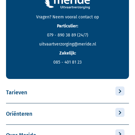
Contactgegevens en footer menu van Meride
Vragen? Neem vooral
contact
op
Particulier:
079 - 890 38 89
(24/7)
uitvaartverzorging@meride.nl
Zakelijk:
085 - 401 81 23
Tarieven
Oriënteren