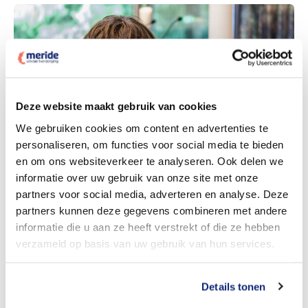
Bekijk tarieven voor crematie
Deze website maakt gebruik van cookies
We gebruiken cookies om content en advertenties te
personaliseren, om functies voor social media te bieden
Dit kost een crematie
en om ons websiteverkeer te analyseren. Ook delen we
informatie over uw gebruik van onze site met onze
partners voor social media, adverteren en analyse. Deze
Bekijk tarieven voor begrafenis
partners kunnen deze gegevens combineren met andere
informatie die u aan ze heeft verstrekt of die ze hebben
verzameld op basis van uw gebruik van hun services.
Details tonen