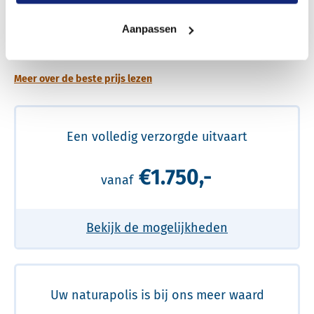
Een betere uitvaart ervaring voor een betere
Aanpassen
prijs
Meer over de beste prijs lezen
Een volledig verzorgde uitvaart
€1.750,-
vanaf
Bekijk de mogelijkheden
Uw naturapolis is bij ons meer waard