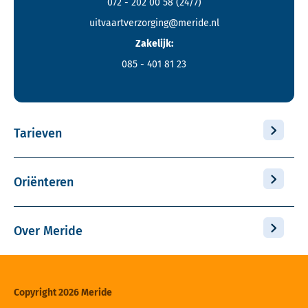
072 - 202 00 58
(24/7)
uitvaartverzorging@meride.nl
Zakelijk:
085 - 401 81 23
Tarieven
Oriënteren
Over Meride
Copyright 2026 Meride