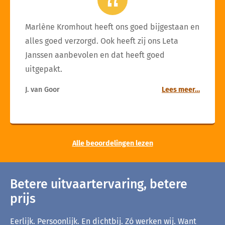
Marlène Kromhout heeft ons goed bijgestaan en
alles goed verzorgd. Ook heeft zij ons Leta
Janssen aanbevolen en dat heeft goed
uitgepakt.
J. van Goor
Lees meer…
Alle beoordelingen lezen
Betere uitvaartervaring, betere
prijs
Eerlijk. Persoonlijk. En dichtbij. Zó werken wij. Want