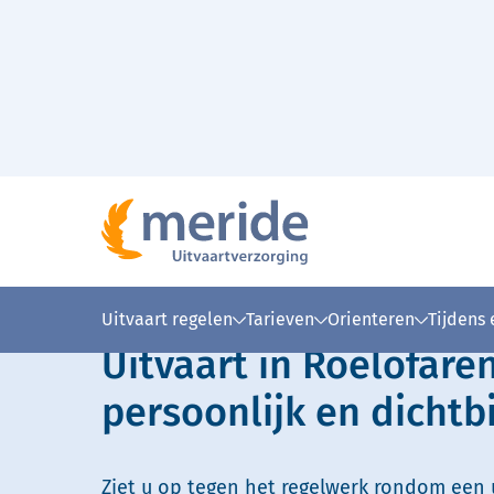
Naar hoofdinhoud
Lees voor
Uitleg woorden
Simpele
Uitvaart regelen
Tarieven
Orienteren
Tijdens
Uitvaart in Roelofare
persoonlijk en dichtbi
Ziet u op tegen het regelwerk rondom een u