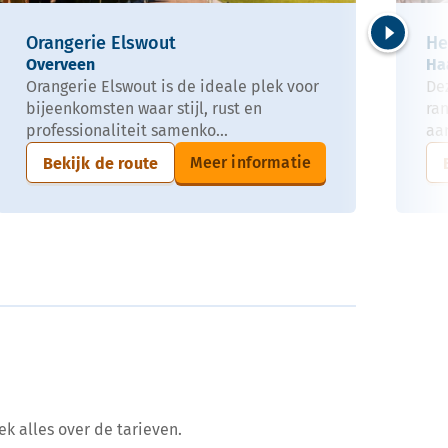
Orangerie Elswout
He
Volgende
Overveen
Ha
Orangerie Elswout is de ideale plek voor
De
bijeenkomsten waar stijl, rust en
ra
professionaliteit samenko...
aan
Meer informatie
Bekijk de route
ek alles over de tarieven.