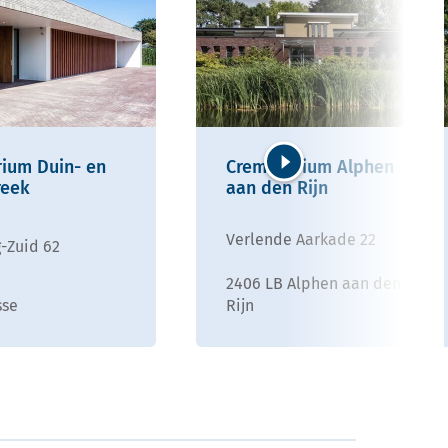
ium Duin- en
Crematorium Alphen
reek
aan den Rijn
Volgende
Verlende Aarkade 22
-Zuid 62
2406 LB Alphen aan den
sse
Rijn