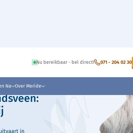
Nu bereikbaar - bel direct!
071 - 204 02 30
 tekst
 en Na
Over Meride
ndsveen:
j
itvaart in