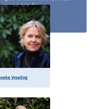
wensen en behoeften.
071 - 204 02 30
nneke Vreeling