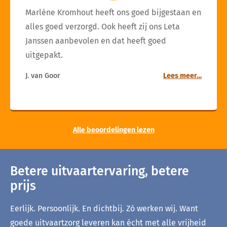
Marlène Kromhout heeft ons goed bijgestaan en
alles goed verzorgd. Ook heeft zij ons Leta
Janssen aanbevolen en dat heeft goed
uitgepakt.
J. van Goor
Lees meer…
Alle beoordelingen lezen
Betere uitvaartervaring, betere
prijs
Eerlijk. Persoonlijk. En dichtbij. Zó werken wij. Want
goede uitvaartzorg leveren kan écht met alle vrijheid