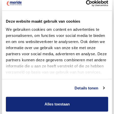
Dit kost een crematie
Deze website maakt gebruik van cookies
We gebruiken cookies om content en advertenties te
personaliseren, om functies voor social media te bieden
Bekijk tarieven voor begrafenis
en om ons websiteverkeer te analyseren. Ook delen we
informatie over uw gebruik van onze site met onze
partners voor social media, adverteren en analyse. Deze
partners kunnen deze gegevens combineren met andere
informatie die u aan ze heeft verstrekt of die ze hebben
verzameld op basis van uw gebruik van hun services.
Details tonen
Dit kost een begrafenis
Alles toestaan