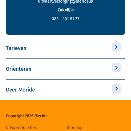
uitvaartverzorging@meride.nl
Zakelijk:
085 - 401 81 23
Tarieven
Oriënteren
Over Meride
Copyright 2026 Meride
Uitvaart locaties
Sitemap