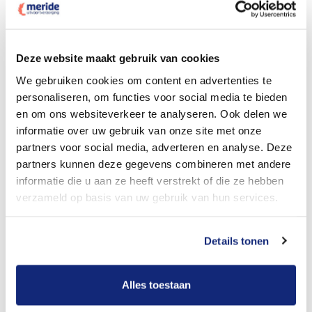
Dit kost een crematie
Deze website maakt gebruik van cookies
We gebruiken cookies om content en advertenties te
personaliseren, om functies voor social media te bieden
Bekijk tarieven voor begrafenis
en om ons websiteverkeer te analyseren. Ook delen we
informatie over uw gebruik van onze site met onze
partners voor social media, adverteren en analyse. Deze
partners kunnen deze gegevens combineren met andere
informatie die u aan ze heeft verstrekt of die ze hebben
verzameld op basis van uw gebruik van hun services.
Details tonen
Dit kost een begrafenis
Alles toestaan