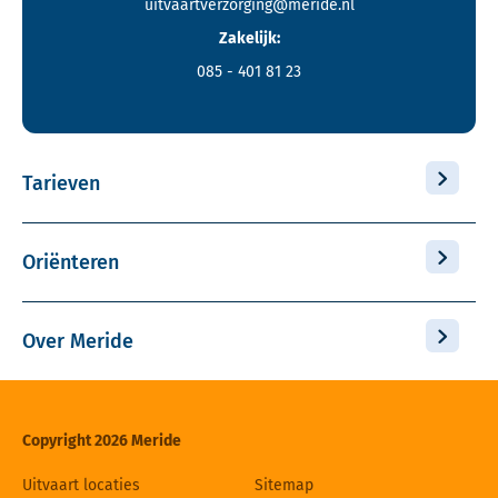
uitvaartverzorging@meride.nl
Zakelijk:
085 - 401 81 23
Tarieven
Oriënteren
Over Meride
Copyright 2026 Meride
Uitvaart locaties
Sitemap