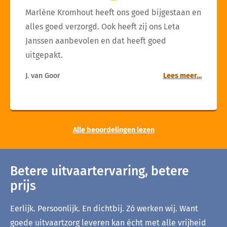
Marlène Kromhout heeft ons goed bijgestaan en
alles goed verzorgd. Ook heeft zij ons Leta
Janssen aanbevolen en dat heeft goed
uitgepakt.
J. van Goor
Lees meer…
Alle beoordelingen lezen
Betere uitvaartervaring, betere
prijs
Eerlijk. Persoonlijk. En dichtbij. Zó werken wij. Want
goede uitvaartzorg leveren kan écht met alle vrijheid