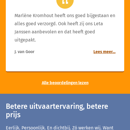
Marlène Kromhout heeft ons goed bijgestaan en
alles goed verzorgd. Ook heeft zij ons Leta
Janssen aanbevolen en dat heeft goed
uitgepakt.
J. van Goor
Lees meer…
Alle beoordelingen lezen
Betere uitvaartervaring, betere
prijs
Eerlijk. Persoonlijk. En dichtbij. Zó werken wij. Want