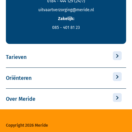
0184 - 444 129
(24/7)
uitvaartverzorging@meride.nl
Zakelijk:
085 - 401 81 23
Tarieven
Oriënteren
Over Meride
Copyright 2026 Meride