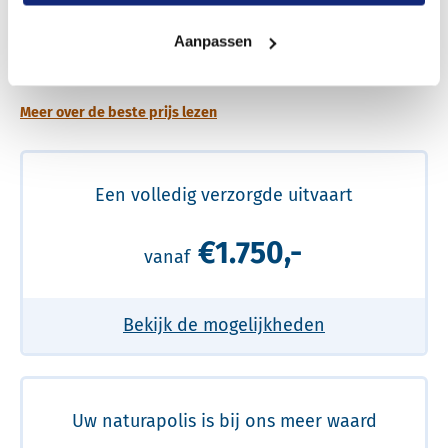
Een betere uitvaart ervaring voor een betere
Aanpassen
prijs
Meer over de beste prijs lezen
Een volledig verzorgde uitvaart
€1.750,-
vanaf
Bekijk de mogelijkheden
Uw naturapolis is bij ons meer waard