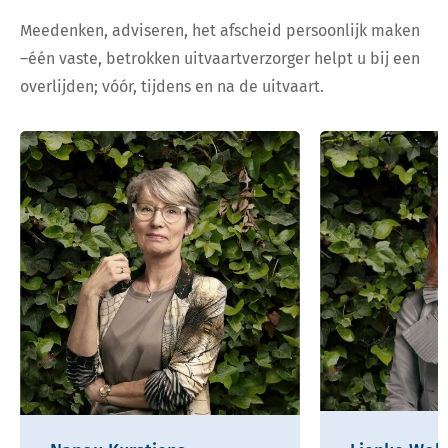
Meedenken, adviseren, het afscheid persoonlijk maken
–één vaste, betrokken uitvaartverzorger helpt u bij een
overlijden; vóór, tijdens en na de uitvaart.