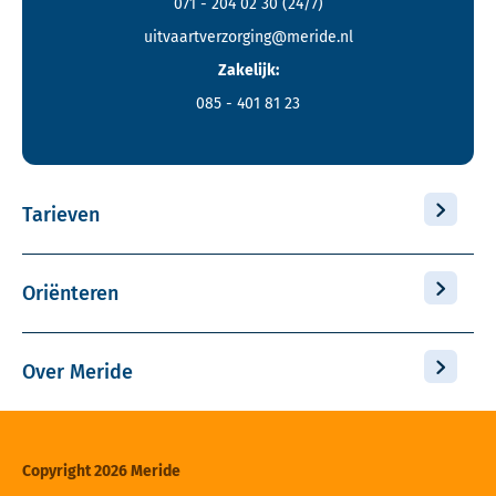
071 - 204 02 30
(24/7)
uitvaartverzorging@meride.nl
Zakelijk:
085 - 401 81 23
Tarieven
Oriënteren
Over Meride
Copyright 2026 Meride