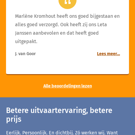
Marlène Kromhout heeft ons goed bijgestaan en
alles goed verzorgd. Ook heeft zij ons Leta
Janssen aanbevolen en dat heeft goed
uitgepakt.
J. van Goor
Lees meer…
Alle beoordelingen lezen
Betere uitvaartervaring, betere
prijs
Eerlijk. Persoonlijk. En dichtbij. Zó werken wij. Want