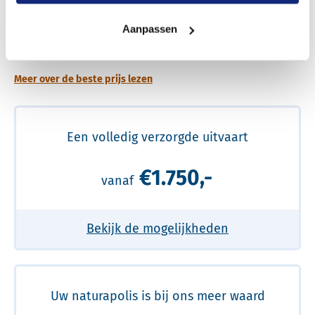
Een betere uitvaart ervaring voor een betere
Aanpassen
prijs
Meer over de beste prijs lezen
Een volledig verzorgde uitvaart
€1.750,-
vanaf
Bekijk de mogelijkheden
Uw naturapolis is bij ons meer waard