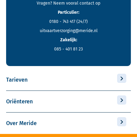
Vragen? Neem vooral
contact
op
Particulier:
0180 - 743 417
(24/7)
uitvaartverzorging@meride.nl
Zakelijk:
085 - 401 81 23
Tarieven
Oriënteren
Over Meride