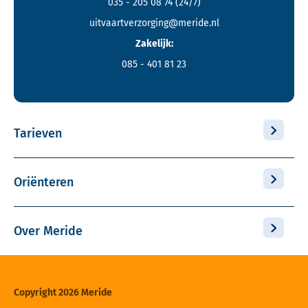
035 - 205 08 74
(24/7)
uitvaartverzorging@meride.nl
Zakelijk:
085 - 401 81 23
Tarieven
Oriënteren
Over Meride
Copyright 2026 Meride