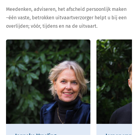
Meedenken, adviseren, het afscheid persoonlijk maken
–één vaste, betrokken uitvaartverzorger helpt u bij een
overlijden; vóór, tijdens en na de uitvaart.