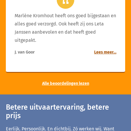
Marlène Kromhout heeft ons goed bijgestaan en
alles goed verzorgd. Ook heeft zij ons Leta
Janssen aanbevolen en dat heeft goed
uitgepakt.
J. van Goor
Lees meer…
Alle beoordelingen lezen
Betere uitvaartervaring, betere
prijs
Eerlijk. Persoonlijk. En dichtbij. Zó werken wij. Want