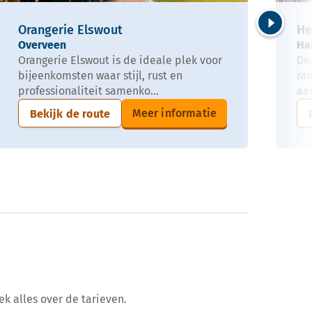
Orangerie Elswout
He
Volgende
Overveen
Ha
Orangerie Elswout is de ideale plek voor
De
bijeenkomsten waar stijl, rust en
ra
professionaliteit samenko...
aan
Meer informatie
Bekijk de route
ek alles over de tarieven.