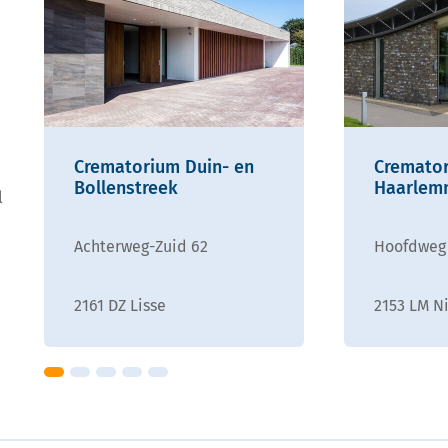
Crematorium Duin- en
Cremato
Bollenstreek
Haarlem
l
Achterweg-Zuid 62
Hoofdweg
2161 DZ Lisse
2153 LM N