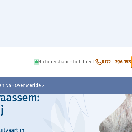
Nu bereikbaar - bel direct!
0172 - 796 153
 tekst
 en Na
Over Meride
raassem:
j
itvaart in