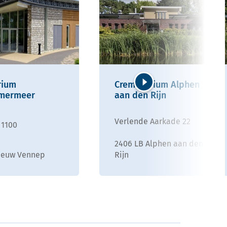
rium
Crematorium Alphen
mermeer
aan den Rijn
Volgende
Verlende Aarkade 22
 1100
2406 LB Alphen aan den
ieuw Vennep
Rijn