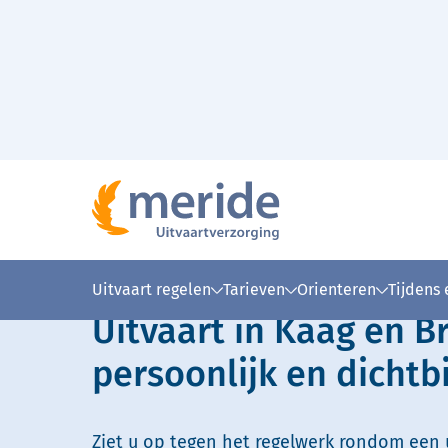
Naar hoofdinhoud
Lees voor
Uitleg woorden
Simpele
Uitvaart regelen
Tarieven
Orienteren
Tijdens
Uitvaart in Kaag en B
persoonlijk en dichtbi
Ziet u op tegen het regelwerk rondom een u