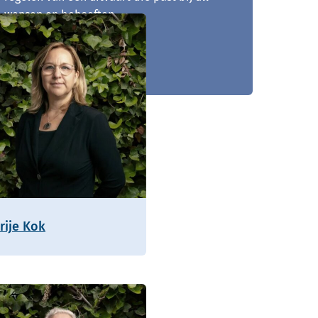
wensen en behoeften.
0172 - 796 153
rije Kok