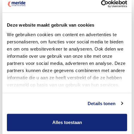
Dit kost een crematie
Deze website maakt gebruik van cookies
We gebruiken cookies om content en advertenties te
personaliseren, om functies voor social media te bieden
Bekijk tarieven voor begrafenis
en om ons websiteverkeer te analyseren. Ook delen we
informatie over uw gebruik van onze site met onze
partners voor social media, adverteren en analyse. Deze
partners kunnen deze gegevens combineren met andere
informatie die u aan ze heeft verstrekt of die ze hebben
verzameld op basis van uw gebruik van hun services.
Details tonen
Dit kost een begrafenis
Alles toestaan