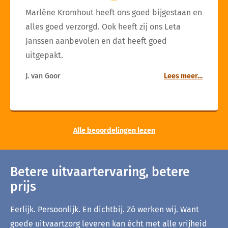
Marlène Kromhout heeft ons goed bijgestaan en
alles goed verzorgd. Ook heeft zij ons Leta
Janssen aanbevolen en dat heeft goed
uitgepakt.
J. van Goor
Lees meer…
Alle beoordelingen lezen
Betere uitvaartervaring, betere
prijs
Eerlijk. Persoonlijk. En dichtbij. Zó werken wij. Want
goede uitvaartzorg leveren kan écht met alle vrijheid