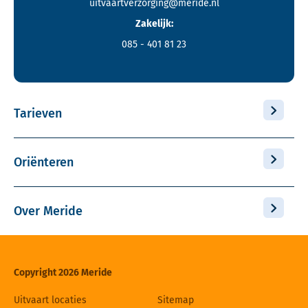
uitvaartverzorging@meride.nl
Zakelijk:
085 - 401 81 23
Tarieven
Oriënteren
Over Meride
Copyright 2026 Meride
Uitvaart locaties
Sitemap