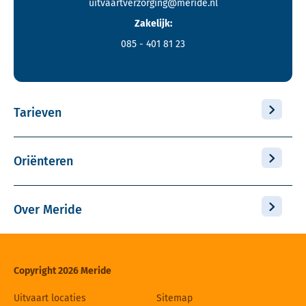
uitvaartverzorging@meride.nl
Zakelijk:
085 - 401 81 23
Tarieven
Oriënteren
Over Meride
Copyright 2026 Meride
Uitvaart locaties
Sitemap