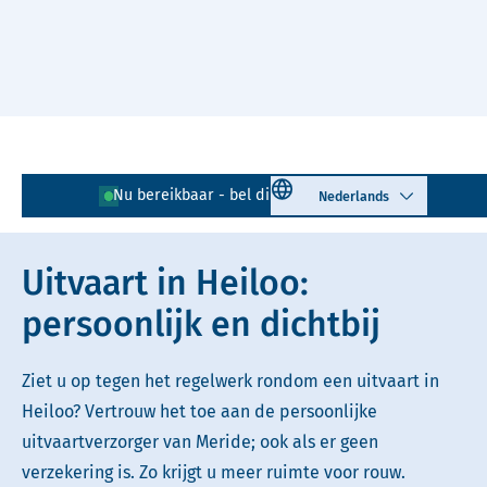
Naar hoofdinhoud
Lees voor
Uitleg woorden
Select language
Nu bereikbaar - bel direct!
072 - 202 00 58
Simpele tekst
Uitvaart in Heiloo:
persoonlijk en dichtbij
Ziet u op tegen het regelwerk rondom een uitvaart in
Heiloo? Vertrouw het toe aan de persoonlijke
uitvaartverzorger van Meride; ook als er geen
verzekering is. Zo krijgt u meer ruimte voor rouw.