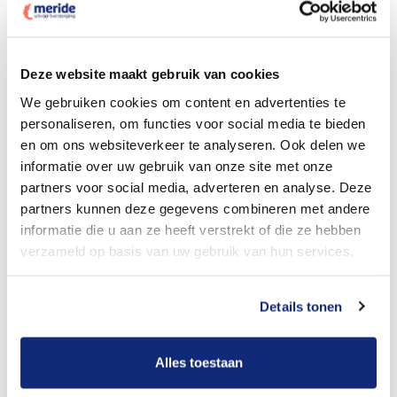
Dit kost een crematie
Deze website maakt gebruik van cookies
We gebruiken cookies om content en advertenties te
personaliseren, om functies voor social media te bieden
Bekijk tarieven voor begrafenis
en om ons websiteverkeer te analyseren. Ook delen we
informatie over uw gebruik van onze site met onze
partners voor social media, adverteren en analyse. Deze
partners kunnen deze gegevens combineren met andere
informatie die u aan ze heeft verstrekt of die ze hebben
verzameld op basis van uw gebruik van hun services.
Details tonen
Dit kost een begrafenis
Alles toestaan