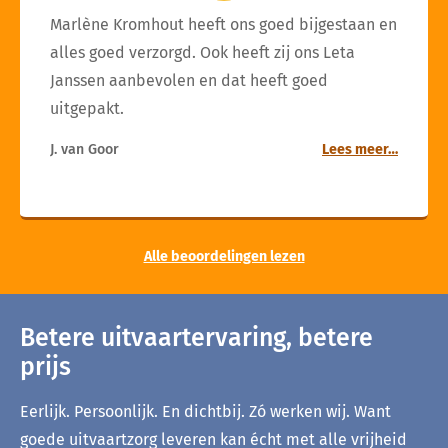
Marlène Kromhout heeft ons goed bijgestaan en
alles goed verzorgd. Ook heeft zij ons Leta
Janssen aanbevolen en dat heeft goed
uitgepakt.
J. van Goor
Lees meer…
Alle beoordelingen lezen
Betere uitvaartervaring, betere
prijs
Eerlijk. Persoonlijk. En dichtbij. Zó werken wij. Want
goede uitvaartzorg leveren kan écht met alle vrijheid