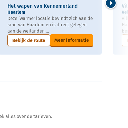
Het wapen van Kennemerland
Vi
Volgende
Haarlem
Ve
Deze ‘warme’ locatie bevindt zich aan de
Vil
rand van Haarlem en is direct gelegen
Ha
aan de weilanden ...
ber
Meer informatie
Bekijk de route
ek alles over de tarieven.