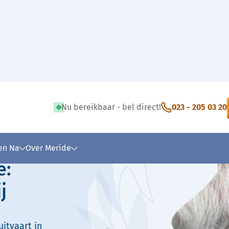
Nu bereikbaar - bel direct!
023 - 205 03 20
 tekst
 en Na
Over Meride
e:
j
itvaart in