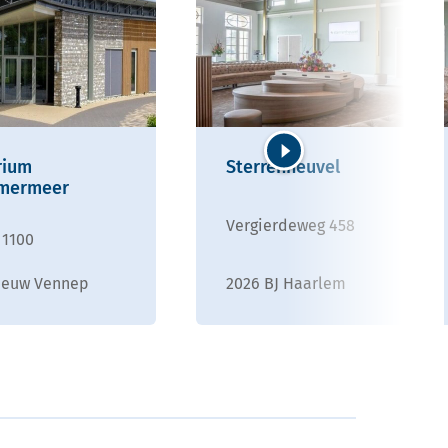
rium
Sterrenheuvel
Volgende
mermeer
Vergierdeweg 458
 1100
ieuw Vennep
2026 BJ Haarlem