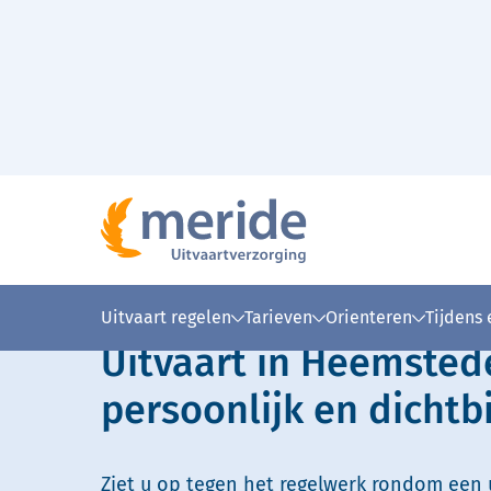
Naar hoofdinhoud
Lees voor
Uitleg woorden
Simpele
Uitvaart regelen
Tarieven
Orienteren
Tijdens
Uitvaart in Heemsted
persoonlijk en dichtbi
Ziet u op tegen het regelwerk rondom een u