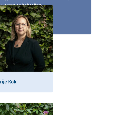
wensen en behoeften.
023 - 205 03 20
rije Kok