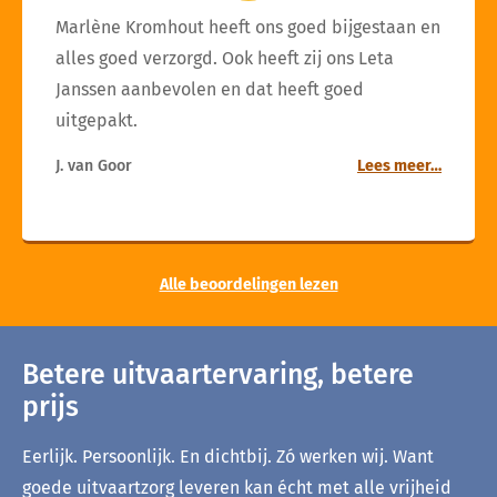
Marlène Kromhout heeft ons goed bijgestaan en
alles goed verzorgd. Ook heeft zij ons Leta
Janssen aanbevolen en dat heeft goed
uitgepakt.
J. van Goor
Lees meer…
Alle beoordelingen lezen
Betere uitvaartervaring, betere
prijs
Eerlijk. Persoonlijk. En dichtbij. Zó werken wij. Want
goede uitvaartzorg leveren kan écht met alle vrijheid