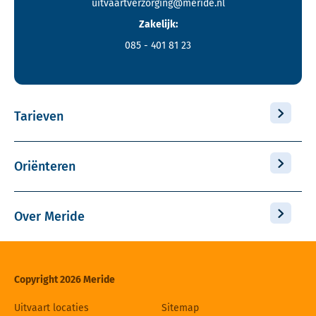
uitvaartverzorging@meride.nl
Zakelijk:
085 - 401 81 23
Tarieven
Oriënteren
Over Meride
Copyright 2026 Meride
Uitvaart locaties
Sitemap