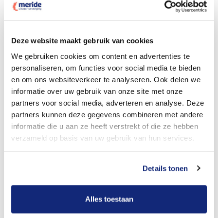
Dit kost een crematie
Deze website maakt gebruik van cookies
We gebruiken cookies om content en advertenties te
personaliseren, om functies voor social media te bieden
Bekijk tarieven voor begrafenis
en om ons websiteverkeer te analyseren. Ook delen we
informatie over uw gebruik van onze site met onze
partners voor social media, adverteren en analyse. Deze
partners kunnen deze gegevens combineren met andere
informatie die u aan ze heeft verstrekt of die ze hebben
verzameld op basis van uw gebruik van hun services.
Details tonen
Dit kost een begrafenis
Alles toestaan