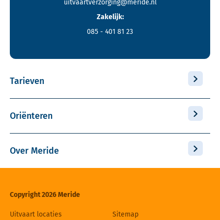
uitvaartverzorging@meride.nl
Zakelijk:
085 - 401 81 23
Tarieven
Oriënteren
Over Meride
Copyright 2026 Meride
Uitvaart locaties
Sitemap