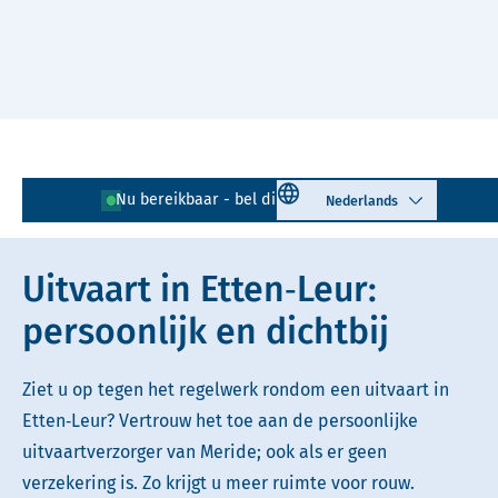
Naar hoofdinhoud
Lees voor
Uitleg woorden
Select language
Nu bereikbaar - bel direct!
076 - 205 01 24
Simpele tekst
Uitvaart in Etten‑Leur:
persoonlijk en dichtbij
Ziet u op tegen het regelwerk rondom een uitvaart in
Etten‑Leur? Vertrouw het toe aan de persoonlijke
uitvaartverzorger van Meride; ook als er geen
verzekering is. Zo krijgt u meer ruimte voor rouw.