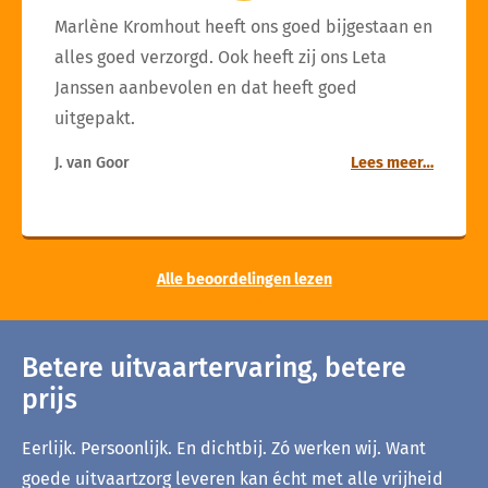
Marlène Kromhout heeft ons goed bijgestaan en
alles goed verzorgd. Ook heeft zij ons Leta
Janssen aanbevolen en dat heeft goed
uitgepakt.
J. van Goor
Lees meer…
Alle beoordelingen lezen
Betere uitvaartervaring, betere
prijs
Eerlijk. Persoonlijk. En dichtbij. Zó werken wij. Want
goede uitvaartzorg leveren kan écht met alle vrijheid