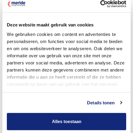
Dit kost een crematie
Deze website maakt gebruik van cookies
We gebruiken cookies om content en advertenties te
personaliseren, om functies voor social media te bieden
Bekijk tarieven voor begrafenis
en om ons websiteverkeer te analyseren. Ook delen we
informatie over uw gebruik van onze site met onze
partners voor social media, adverteren en analyse. Deze
partners kunnen deze gegevens combineren met andere
informatie die u aan ze heeft verstrekt of die ze hebben
verzameld op basis van uw gebruik van hun services.
Details tonen
Dit kost een begrafenis
Alles toestaan