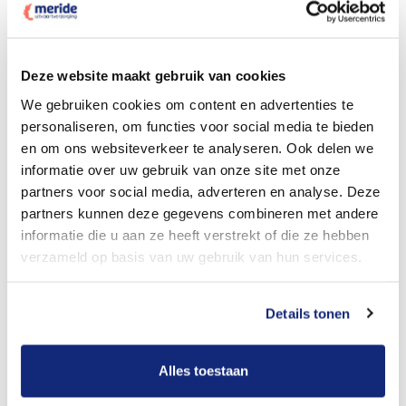
Dit kost een crematie
Deze website maakt gebruik van cookies
We gebruiken cookies om content en advertenties te
personaliseren, om functies voor social media te bieden
Bekijk tarieven voor begrafenis
en om ons websiteverkeer te analyseren. Ook delen we
informatie over uw gebruik van onze site met onze
partners voor social media, adverteren en analyse. Deze
partners kunnen deze gegevens combineren met andere
informatie die u aan ze heeft verstrekt of die ze hebben
verzameld op basis van uw gebruik van hun services.
Details tonen
Dit kost een begrafenis
Alles toestaan