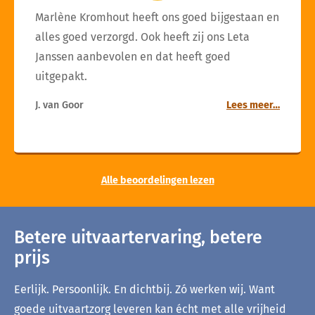
Marlène Kromhout heeft ons goed bijgestaan en
alles goed verzorgd. Ook heeft zij ons Leta
Janssen aanbevolen en dat heeft goed
uitgepakt.
J. van Goor
Lees meer…
Alle beoordelingen lezen
Betere uitvaartervaring, betere
prijs
Eerlijk. Persoonlijk. En dichtbij. Zó werken wij. Want
goede uitvaartzorg leveren kan écht met alle vrijheid