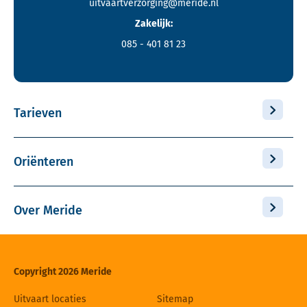
uitvaartverzorging@meride.nl
Zakelijk:
085 - 401 81 23
Tarieven
Oriënteren
Over Meride
Copyright 2026 Meride
Uitvaart locaties
Sitemap