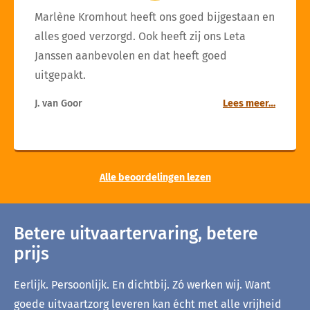
Marlène Kromhout heeft ons goed bijgestaan en
alles goed verzorgd. Ook heeft zij ons Leta
Janssen aanbevolen en dat heeft goed
uitgepakt.
J. van Goor
Lees meer…
Alle beoordelingen lezen
Betere uitvaartervaring, betere
prijs
Eerlijk. Persoonlijk. En dichtbij. Zó werken wij. Want
goede uitvaartzorg leveren kan écht met alle vrijheid