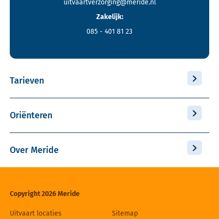
uitvaartverzorging@meride.nl
Zakelijk:
085 - 401 81 23
Tarieven
Oriënteren
Over Meride
Copyright 2026 Meride
Uitvaart locaties
Sitemap