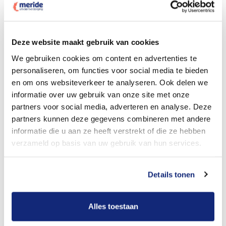
Dit kost een crematie
Deze website maakt gebruik van cookies
We gebruiken cookies om content en advertenties te
personaliseren, om functies voor social media te bieden
Bekijk tarieven voor begrafenis
en om ons websiteverkeer te analyseren. Ook delen we
informatie over uw gebruik van onze site met onze
partners voor social media, adverteren en analyse. Deze
partners kunnen deze gegevens combineren met andere
informatie die u aan ze heeft verstrekt of die ze hebben
verzameld op basis van uw gebruik van hun services.
Details tonen
Dit kost een begrafenis
Alles toestaan