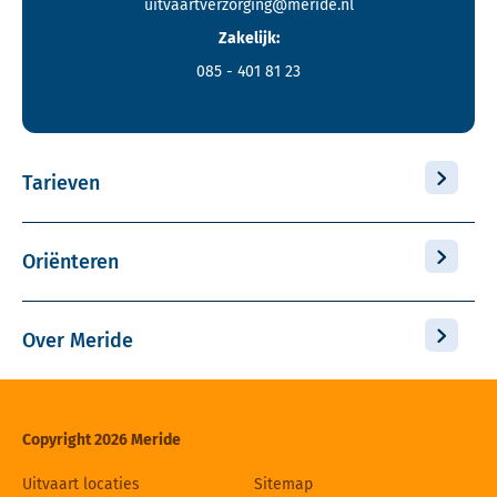
uitvaartverzorging@meride.nl
Zakelijk:
085 - 401 81 23
Tarieven
Oriënteren
Over Meride
Copyright 2026 Meride
Uitvaart locaties
Sitemap