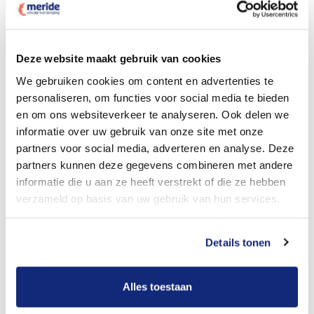
Dit kost een crematie
Deze website maakt gebruik van cookies
We gebruiken cookies om content en advertenties te
personaliseren, om functies voor social media te bieden
Bekijk tarieven voor begrafenis
en om ons websiteverkeer te analyseren. Ook delen we
informatie over uw gebruik van onze site met onze
partners voor social media, adverteren en analyse. Deze
partners kunnen deze gegevens combineren met andere
informatie die u aan ze heeft verstrekt of die ze hebben
verzameld op basis van uw gebruik van hun services.
Details tonen
Dit kost een begrafenis
Alles toestaan