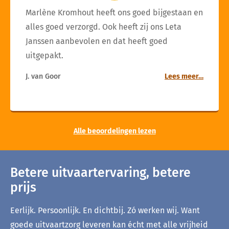
Marlène Kromhout heeft ons goed bijgestaan en
alles goed verzorgd. Ook heeft zij ons Leta
Janssen aanbevolen en dat heeft goed
uitgepakt.
J. van Goor
Lees meer…
Alle beoordelingen lezen
Betere uitvaartervaring, betere
prijs
Eerlijk. Persoonlijk. En dichtbij. Zó werken wij. Want
goede uitvaartzorg leveren kan écht met alle vrijheid