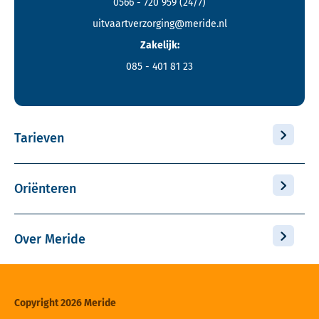
0566 - 720 959
(24/7)
uitvaartverzorging@meride.nl
Zakelijk:
085 - 401 81 23
Tarieven
Oriënteren
Over Meride
Copyright 2026 Meride