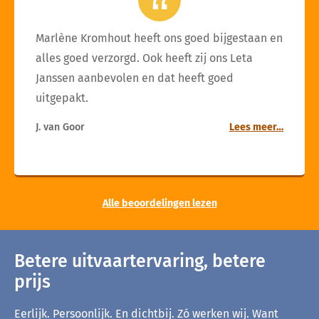
Marlène Kromhout heeft ons goed bijgestaan en
alles goed verzorgd. Ook heeft zij ons Leta
Janssen aanbevolen en dat heeft goed
uitgepakt.
J. van Goor
Lees meer…
Alle beoordelingen lezen
Betere uitvaartervaring, betere
prijs
Eerlijk. Persoonlijk. En dichtbij. Zó werken wij. Want