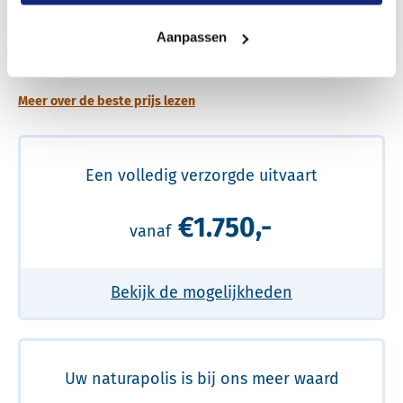
Een betere uitvaart ervaring voor een betere
Aanpassen
prijs
Meer over de beste prijs lezen
Een volledig verzorgde uitvaart
€1.750,-
vanaf
Bekijk de mogelijkheden
Uw naturapolis is bij ons meer waard