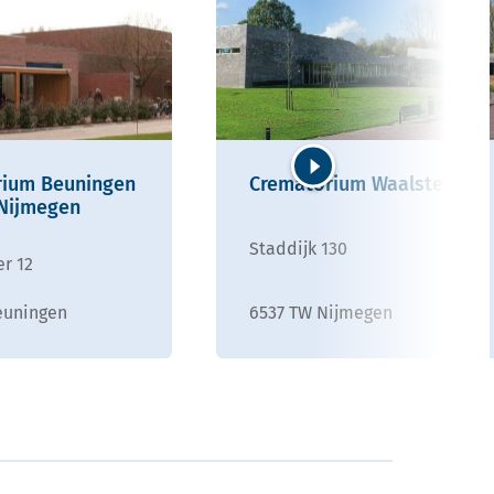
rium Beuningen
Crematorium Waalstede
Volgende
 Nijmegen
Staddijk 130
r 12
euningen
6537 TW Nijmegen