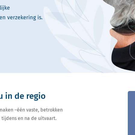
ijke
en verzekering is.
u in de regio
 maken –één vaste, betrokken
 tijdens en na de uitvaart.