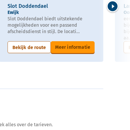
Slot Doddendael
La
Ewijk
Oo
Volgende
Slot Doddendael biedt uitstekende
ee
mogelijkheden voor een passend
bi
afscheidsdienst in stijl. De locati...
bi
aa.
Meer informatie
Bekijk de route
ek alles over de tarieven.