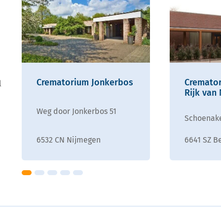
Crematorium Jonkerbos
Cremato
l
Rijk van
Weg door Jonkerbos 51
Schoenake
6532 CN Nijmegen
6641 SZ B