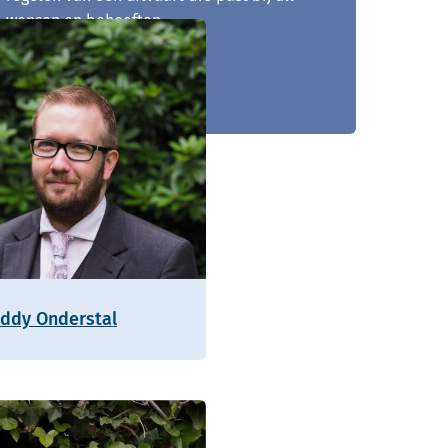
wensen en behoeften.
0481 - 210 917
eddy Onderstal