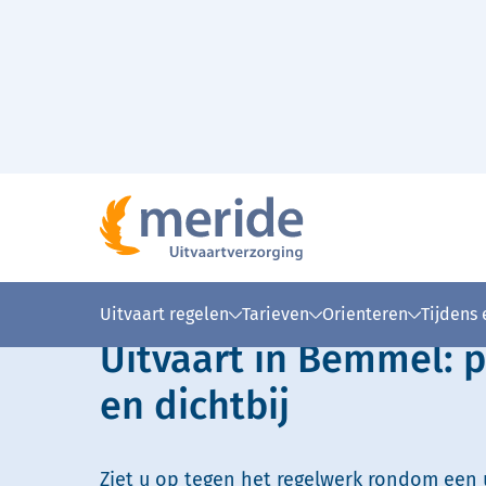
Naar hoofdinhoud
Lees voor
Uitleg woorden
Simpele
Uitvaart regelen
Tarieven
Orienteren
Tijdens
Uitvaart in Bemmel: p
en dichtbij
Ziet u op tegen het regelwerk rondom een u