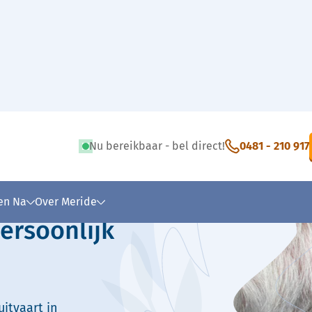
Nu bereikbaar - bel direct!
0481 - 210 917
 tekst
 en Na
Over Meride
ersoonlijk
itvaart in