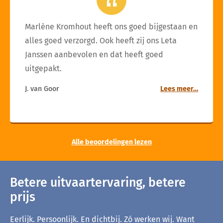
Marlène Kromhout heeft ons goed bijgestaan en
alles goed verzorgd. Ook heeft zij ons Leta
Janssen aanbevolen en dat heeft goed
uitgepakt.
J. van Goor
Lees meer…
Alle beoordelingen lezen
Betere uitvaartervaring, betere
prijs
Eerlijk. Persoonlijk. En dichtbij. Zó werken wij. Want