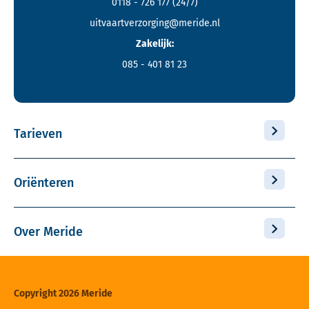
0118 - 726 177
(24/7)
uitvaartverzorging@meride.nl
Zakelijk:
085 - 401 81 23
Tarieven
Oriënteren
Over Meride
Copyright 2026 Meride