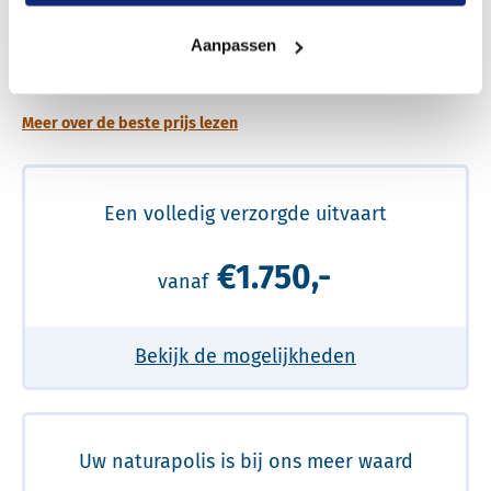
Een betere uitvaart ervaring voor een betere
Aanpassen
prijs
Meer over de beste prijs lezen
Een volledig verzorgde uitvaart
€1.750,-
vanaf
Bekijk de mogelijkheden
Uw naturapolis is bij ons meer waard