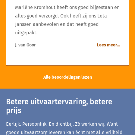
Marlène Kromhout heeft ons goed bijgestaan en
alles goed verzorgd. Ook heeft zij ons Leta
Janssen aanbevolen en dat heeft goed
uitgepakt.
J. van Goor
Lees meer…
Alle beoordelingen lezen
Betere uitvaartervaring, betere
prijs
Eerlijk. Persoonlijk. En dichtbij. Zó werken wij. Want
goede uitvaartzorg leveren kan écht met alle vrijheid