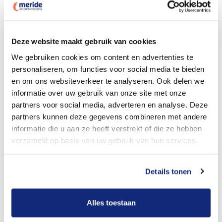
Dit kost een crematie
Deze website maakt gebruik van cookies
We gebruiken cookies om content en advertenties te
personaliseren, om functies voor social media te bieden
Bekijk tarieven voor begrafenis
en om ons websiteverkeer te analyseren. Ook delen we
informatie over uw gebruik van onze site met onze
partners voor social media, adverteren en analyse. Deze
partners kunnen deze gegevens combineren met andere
informatie die u aan ze heeft verstrekt of die ze hebben
verzameld op basis van uw gebruik van hun services.
Details tonen
Dit kost een begrafenis
Alles toestaan