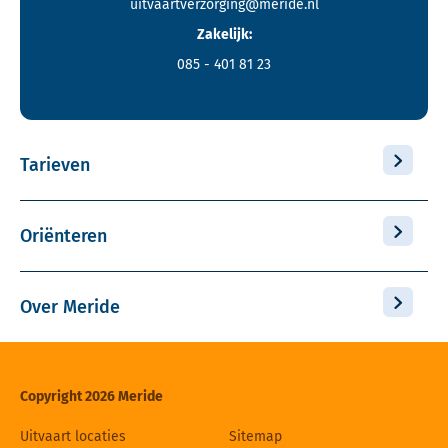
uitvaartverzorging@meride.nl
Zakelijk:
085 - 401 81 23
Tarieven
Oriënteren
Over Meride
Copyright 2026 Meride
Uitvaart locaties
Sitemap