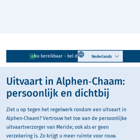
Naar hoofdinhoud
Lees voor
Uitleg woorden
Select language
Nu bereikbaar - bel direct!
0161 - 295 741
Simpele tekst
Uitvaart in Alphen‑Chaam:
persoonlijk en dichtbij
Ziet u op tegen het regelwerk rondom een uitvaart in
Alphen‑Chaam? Vertrouw het toe aan de persoonlijke
uitvaartverzorger van Meride; ook als er geen
verzekering is. Zo krijgt u meer ruimte voor rouw.