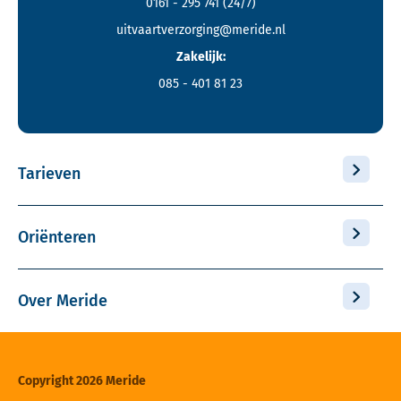
0161 - 295 741
(24/7)
uitvaartverzorging@meride.nl
Zakelijk:
085 - 401 81 23
Tarieven
Oriënteren
Over Meride
Copyright 2026 Meride