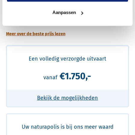
Een betere uitvaart ervaring voor een betere
Aanpassen
prijs
Meer over de beste prijs lezen
Een volledig verzorgde uitvaart
€1.750,-
vanaf
Bekijk de mogelijkheden
Uw naturapolis is bij ons meer waard