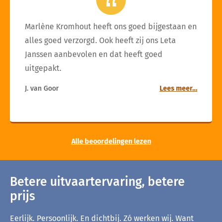
Marlène Kromhout heeft ons goed bijgestaan en
alles goed verzorgd. Ook heeft zij ons Leta
Janssen aanbevolen en dat heeft goed
uitgepakt.
J. van Goor
Lees meer…
Alle beoordelingen lezen
Betere uitvaartervaring, betere
prijs
Eerlijk. Persoonlijk. En dichtbij. Zó werken wij. Want