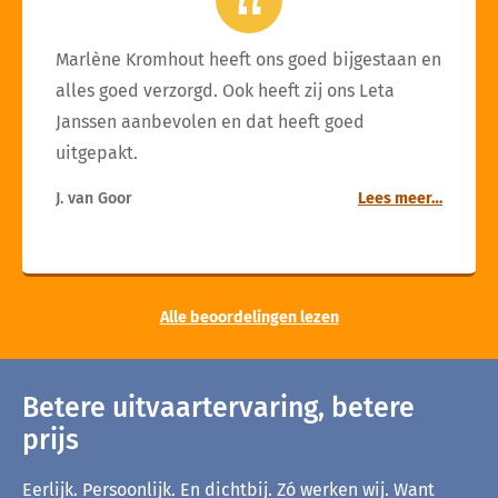
Marlène Kromhout heeft ons goed bijgestaan en
alles goed verzorgd. Ook heeft zij ons Leta
Janssen aanbevolen en dat heeft goed
uitgepakt.
J. van Goor
Lees meer…
Alle beoordelingen lezen
Betere uitvaartervaring, betere
prijs
Eerlijk. Persoonlijk. En dichtbij. Zó werken wij. Want