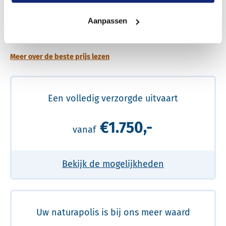
Een betere uitvaart ervaring voor een betere
Aanpassen
prijs
Meer over de beste prijs lezen
Een volledig verzorgde uitvaart
€1.750,-
vanaf
Bekijk de mogelijkheden
Uw naturapolis is bij ons meer waard