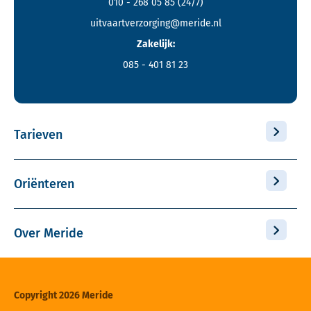
010 - 268 05 85
(24/7)
uitvaartverzorging@meride.nl
Zakelijk:
085 - 401 81 23
Tarieven
Oriënteren
Over Meride
Copyright 2026 Meride