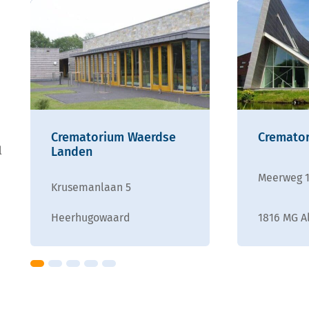
Crematorium Waerdse
Cremato
l
Landen
Meerweg 1
Krusemanlaan 5
Heerhugowaard
1816 MG A