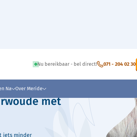
Nu bereikbaar - bel direct!
071 - 204 02 30
 tekst
 en Na
Over Meride
harwoude met
t iets minder