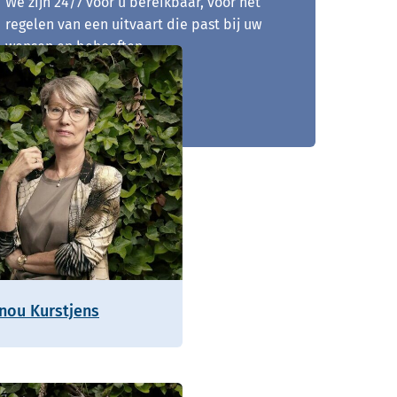
We zijn 24/7 voor u bereikbaar, voor het
regelen van een uitvaart die past bij uw
wensen en behoeften.
071 - 204 02 30
nou Kurstjens