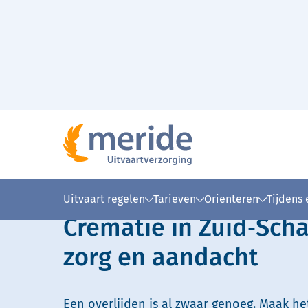
Naar hoofdinhoud
Lees voor
Uitleg woorden
Simpele
Uitvaart regelen
Tarieven
Orienteren
Tijdens
Crematie in Zuid‑Sc
zorg en aandacht
Een overlijden is al zwaar genoeg. Maak he