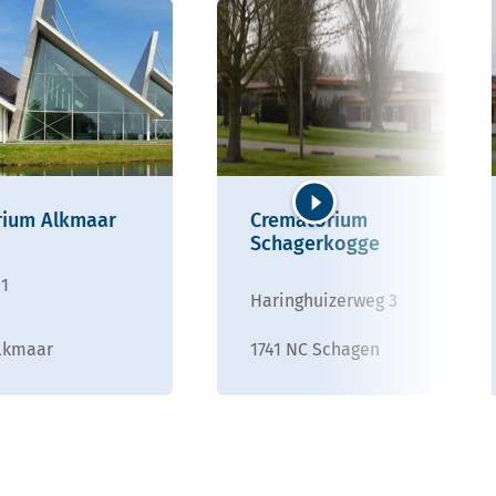
rium Alkmaar
Crematorium
Volgende
Schagerkogge
1
Haringhuizerweg 3
lkmaar
1741 NC Schagen