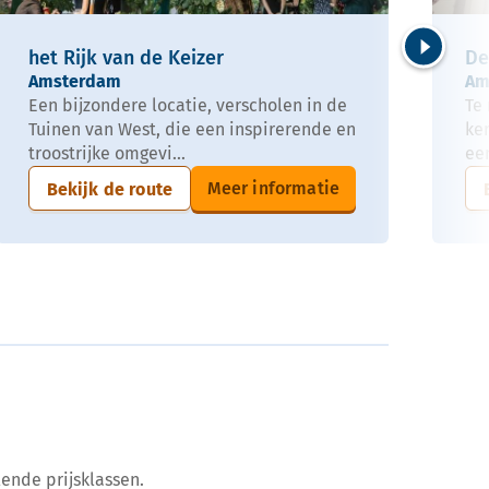
het Rijk van de Keizer
De
Volgende
Amsterdam
Am
Een bijzondere locatie, verscholen in de
Te
Tuinen van West, die een inspirerende en
ker
troostrijke omgevi...
een
Meer informatie
Bekijk de route
ende prijsklassen.