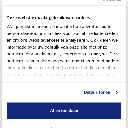
Dit kost een crematie
Deze website maakt gebruik van cookies
We gebruiken cookies om content en advertenties te
personaliseren, om functies voor social media te bieden
Bekijk tarieven voor begrafenis
en om ons websiteverkeer te analyseren. Ook delen we
informatie over uw gebruik van onze site met onze
partners voor social media, adverteren en analyse. Deze
partners kunnen deze gegevens combineren met andere
informatie die u aan ze heeft verstrekt of die ze hebben
verzameld op basis van uw gebruik van hun services.
Details tonen
Dit kost een begrafenis
Alles toestaan
Een betere uitvaart ervaring voor een betere
prijs