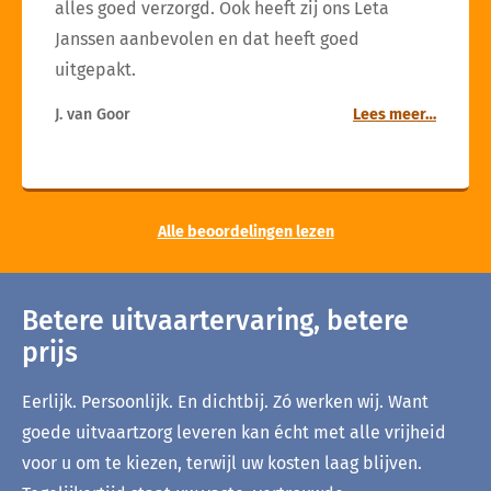
alles goed verzorgd. Ook heeft zij ons Leta
Janssen aanbevolen en dat heeft goed
uitgepakt.
J. van Goor
Lees meer…
Alle beoordelingen lezen
Betere uitvaartervaring, betere
prijs
Eerlijk. Persoonlijk. En dichtbij. Zó werken wij. Want
goede uitvaartzorg leveren kan écht met alle vrijheid
voor u om te kiezen, terwijl uw kosten laag blijven.