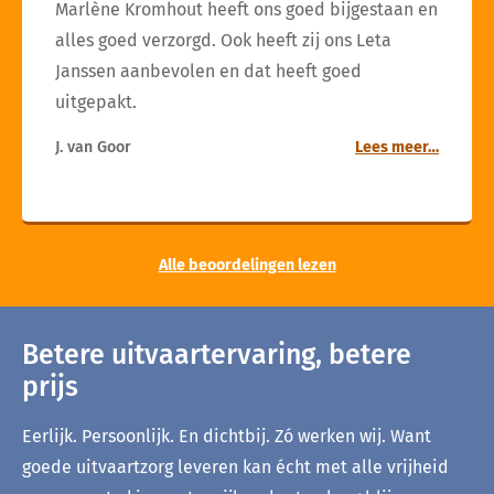
Marlène Kromhout heeft ons goed bijgestaan en
alles goed verzorgd. Ook heeft zij ons Leta
Janssen aanbevolen en dat heeft goed
uitgepakt.
J. van Goor
Lees meer…
Alle beoordelingen lezen
Betere uitvaartervaring, betere
prijs
Eerlijk. Persoonlijk. En dichtbij. Zó werken wij. Want
goede uitvaartzorg leveren kan écht met alle vrijheid