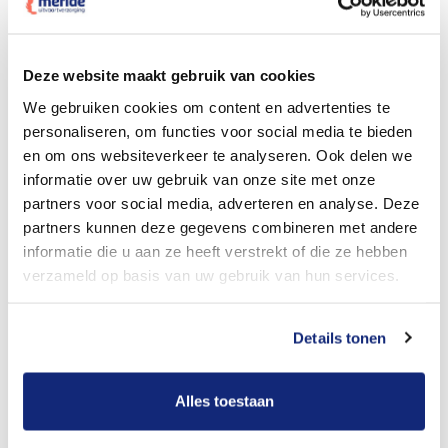
Dit kost een crematie
Deze website maakt gebruik van cookies
We gebruiken cookies om content en advertenties te
personaliseren, om functies voor social media te bieden
Bekijk tarieven voor begrafenis
en om ons websiteverkeer te analyseren. Ook delen we
informatie over uw gebruik van onze site met onze
partners voor social media, adverteren en analyse. Deze
partners kunnen deze gegevens combineren met andere
informatie die u aan ze heeft verstrekt of die ze hebben
verzameld op basis van uw gebruik van hun services.
Details tonen
Dit kost een begrafenis
Alles toestaan
Een betere uitvaart ervaring voor een betere