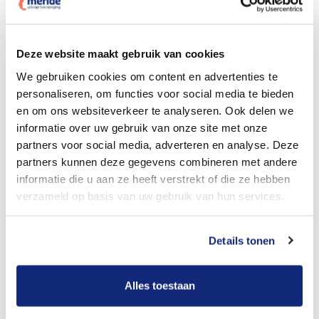
Dit kost een crematie
Deze website maakt gebruik van cookies
We gebruiken cookies om content en advertenties te
personaliseren, om functies voor social media te bieden
Bekijk tarieven voor begrafenis
en om ons websiteverkeer te analyseren. Ook delen we
informatie over uw gebruik van onze site met onze
partners voor social media, adverteren en analyse. Deze
partners kunnen deze gegevens combineren met andere
informatie die u aan ze heeft verstrekt of die ze hebben
verzameld op basis van uw gebruik van hun services.
Details tonen
Dit kost een begrafenis
Alles toestaan
Een betere uitvaart ervaring voor een betere