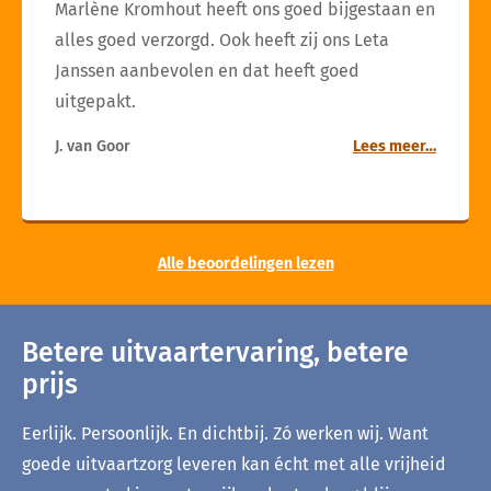
Marlène Kromhout heeft ons goed bijgestaan en
alles goed verzorgd. Ook heeft zij ons Leta
Janssen aanbevolen en dat heeft goed
uitgepakt.
J. van Goor
Lees meer…
Alle beoordelingen lezen
Betere uitvaartervaring, betere
prijs
Eerlijk. Persoonlijk. En dichtbij. Zó werken wij. Want
goede uitvaartzorg leveren kan écht met alle vrijheid