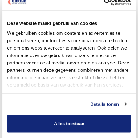
Dit kost een crematie
Deze website maakt gebruik van cookies
We gebruiken cookies om content en advertenties te
personaliseren, om functies voor social media te bieden
Bekijk tarieven voor begrafenis
en om ons websiteverkeer te analyseren. Ook delen we
informatie over uw gebruik van onze site met onze
partners voor social media, adverteren en analyse. Deze
partners kunnen deze gegevens combineren met andere
informatie die u aan ze heeft verstrekt of die ze hebben
verzameld op basis van uw gebruik van hun services.
Details tonen
Dit kost een begrafenis
Alles toestaan
Een betere uitvaart ervaring voor een betere