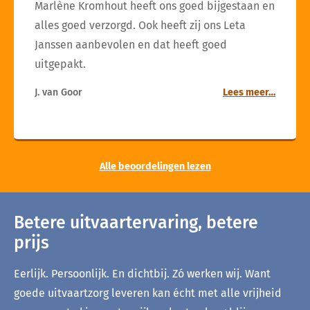
Marlène Kromhout heeft ons goed bijgestaan en
alles goed verzorgd. Ook heeft zij ons Leta
Janssen aanbevolen en dat heeft goed
uitgepakt.
J. van Goor
Lees meer…
Alle beoordelingen lezen
Betere uitvaartervaring, betere
prijs
Eerlijk. Persoonlijk. En dichtbij. Zó werken wij. Want
goede uitvaartzorg leveren kan écht met alle vrijheid