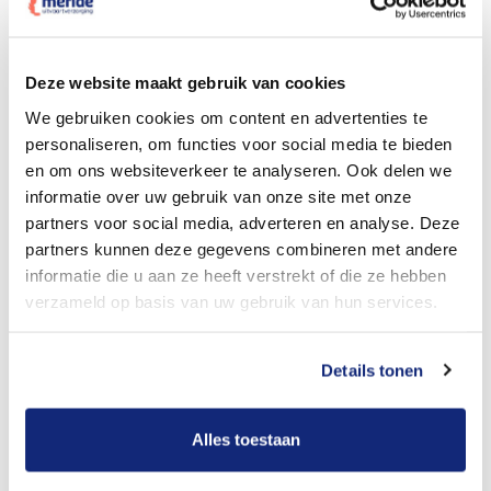
Dit kost een crematie
Deze website maakt gebruik van cookies
We gebruiken cookies om content en advertenties te
personaliseren, om functies voor social media te bieden
Bekijk tarieven voor begrafenis
en om ons websiteverkeer te analyseren. Ook delen we
informatie over uw gebruik van onze site met onze
partners voor social media, adverteren en analyse. Deze
partners kunnen deze gegevens combineren met andere
informatie die u aan ze heeft verstrekt of die ze hebben
verzameld op basis van uw gebruik van hun services.
Details tonen
Dit kost een begrafenis
Alles toestaan
Een betere uitvaart ervaring voor een betere