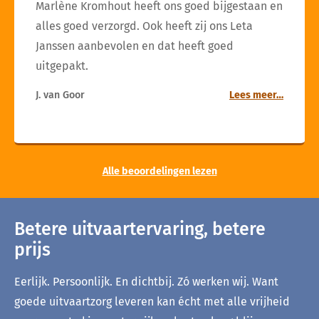
Marlène Kromhout heeft ons goed bijgestaan en
alles goed verzorgd. Ook heeft zij ons Leta
Janssen aanbevolen en dat heeft goed
uitgepakt.
J. van Goor
Lees meer…
Alle beoordelingen lezen
Betere uitvaartervaring, betere
prijs
Eerlijk. Persoonlijk. En dichtbij. Zó werken wij. Want
goede uitvaartzorg leveren kan écht met alle vrijheid