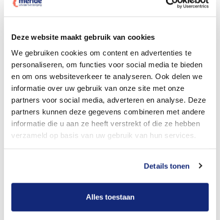
Dit kost een crematie
Deze website maakt gebruik van cookies
We gebruiken cookies om content en advertenties te
personaliseren, om functies voor social media te bieden
Bekijk tarieven voor begrafenis
en om ons websiteverkeer te analyseren. Ook delen we
informatie over uw gebruik van onze site met onze
partners voor social media, adverteren en analyse. Deze
partners kunnen deze gegevens combineren met andere
informatie die u aan ze heeft verstrekt of die ze hebben
verzameld op basis van uw gebruik van hun services.
Details tonen
Dit kost een begrafenis
Alles toestaan
Een betere uitvaart ervaring voor een betere