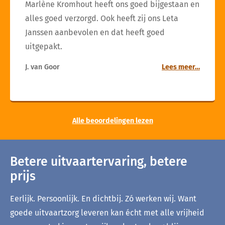
Marlène Kromhout heeft ons goed bijgestaan en
alles goed verzorgd. Ook heeft zij ons Leta
Janssen aanbevolen en dat heeft goed
uitgepakt.
J. van Goor
Lees meer…
Alle beoordelingen lezen
Betere uitvaartervaring, betere
prijs
Eerlijk. Persoonlijk. En dichtbij. Zó werken wij. Want
goede uitvaartzorg leveren kan écht met alle vrijheid