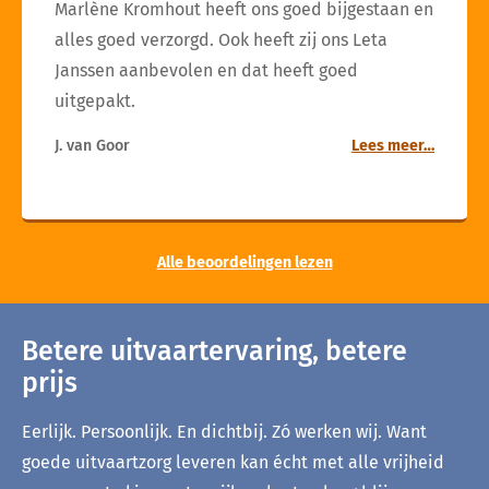
Marlène Kromhout heeft ons goed bijgestaan en
alles goed verzorgd. Ook heeft zij ons Leta
Janssen aanbevolen en dat heeft goed
uitgepakt.
J. van Goor
Lees meer…
Alle beoordelingen lezen
Betere uitvaartervaring, betere
prijs
Eerlijk. Persoonlijk. En dichtbij. Zó werken wij. Want
goede uitvaartzorg leveren kan écht met alle vrijheid