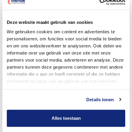
Dit kost een crematie
Deze website maakt gebruik van cookies
We gebruiken cookies om content en advertenties te
personaliseren, om functies voor social media te bieden
Bekijk tarieven voor begrafenis
en om ons websiteverkeer te analyseren. Ook delen we
informatie over uw gebruik van onze site met onze
partners voor social media, adverteren en analyse. Deze
partners kunnen deze gegevens combineren met andere
informatie die u aan ze heeft verstrekt of die ze hebben
verzameld op basis van uw gebruik van hun services.
Details tonen
Dit kost een begrafenis
Alles toestaan
Een betere uitvaart ervaring voor een betere