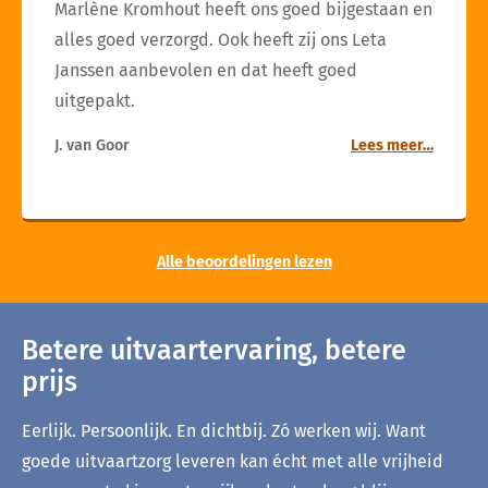
Marlène Kromhout heeft ons goed bijgestaan en
alles goed verzorgd. Ook heeft zij ons Leta
Janssen aanbevolen en dat heeft goed
uitgepakt.
J. van Goor
Lees meer…
Alle beoordelingen lezen
Betere uitvaartervaring, betere
prijs
Eerlijk. Persoonlijk. En dichtbij. Zó werken wij. Want
goede uitvaartzorg leveren kan écht met alle vrijheid