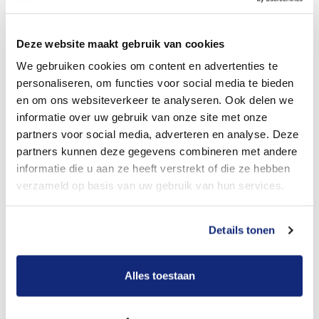
Dit kost een crematie
Deze website maakt gebruik van cookies
We gebruiken cookies om content en advertenties te
personaliseren, om functies voor social media te bieden
Bekijk tarieven voor begrafenis
en om ons websiteverkeer te analyseren. Ook delen we
informatie over uw gebruik van onze site met onze
partners voor social media, adverteren en analyse. Deze
partners kunnen deze gegevens combineren met andere
informatie die u aan ze heeft verstrekt of die ze hebben
verzameld op basis van uw gebruik van hun services.
Details tonen
Dit kost een begrafenis
Alles toestaan
Een betere uitvaart ervaring voor een betere
prijs