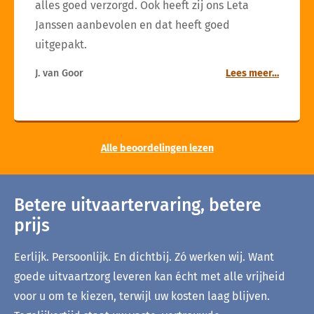
alles goed verzorgd. Ook heeft zij ons Leta
Janssen aanbevolen en dat heeft goed
uitgepakt.
J. van Goor
Lees meer…
Alle beoordelingen lezen
Betere uitvaartervaring, betere
prijs
Eerlijk. Persoonlijk. En dichtbij. Zó werken wij. Want
goede uitvaartzorg leveren kan écht met alle vrijheid
voor u om te kiezen, terwijl uw kosten laag blijven.