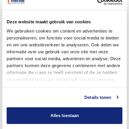
Dit kost een crematie
Deze website maakt gebruik van cookies
We gebruiken cookies om content en advertenties te
personaliseren, om functies voor social media te bieden
Bekijk tarieven voor begrafenis
en om ons websiteverkeer te analyseren. Ook delen we
informatie over uw gebruik van onze site met onze
partners voor social media, adverteren en analyse. Deze
partners kunnen deze gegevens combineren met andere
informatie die u aan ze heeft verstrekt of die ze hebben
verzameld op basis van uw gebruik van hun services.
Details tonen
Dit kost een begrafenis
Alles toestaan
Een betere uitvaart ervaring voor een betere