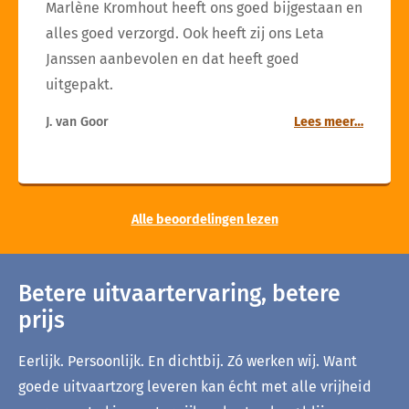
Marlène Kromhout heeft ons goed bijgestaan en
alles goed verzorgd. Ook heeft zij ons Leta
Janssen aanbevolen en dat heeft goed
uitgepakt.
J. van Goor
Lees meer…
Alle beoordelingen lezen
Betere uitvaartervaring, betere
prijs
Eerlijk. Persoonlijk. En dichtbij. Zó werken wij. Want
goede uitvaartzorg leveren kan écht met alle vrijheid