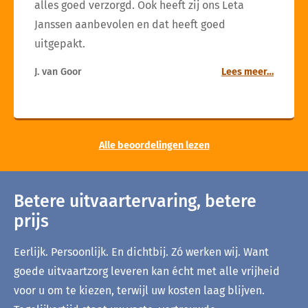
alles goed verzorgd. Ook heeft zij ons Leta
Janssen aanbevolen en dat heeft goed
uitgepakt.
J. van Goor
Lees meer…
Alle beoordelingen lezen
Betere uitvaartervaring, betere
prijs
Eerlijk. Persoonlijk. En dichtbij. Zó werken wij. Want
goede uitvaartzorg leveren kan écht met alle vrijheid
voor u om te kiezen, terwijl uw kosten laag blijven.