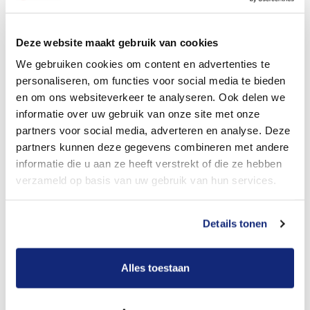
Dit kost een crematie
Deze website maakt gebruik van cookies
We gebruiken cookies om content en advertenties te
personaliseren, om functies voor social media te bieden
Bekijk tarieven voor begrafenis
en om ons websiteverkeer te analyseren. Ook delen we
informatie over uw gebruik van onze site met onze
partners voor social media, adverteren en analyse. Deze
partners kunnen deze gegevens combineren met andere
informatie die u aan ze heeft verstrekt of die ze hebben
verzameld op basis van uw gebruik van hun services.
Details tonen
Dit kost een begrafenis
Alles toestaan
Een betere uitvaart ervaring voor een betere
prijs