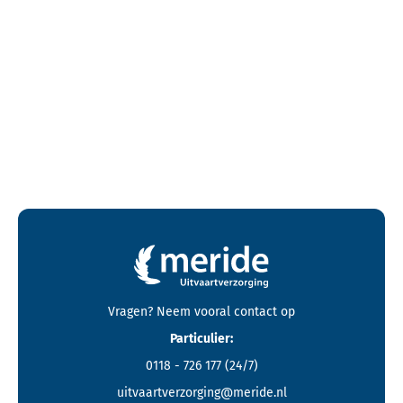
Contactgegevens en footer menu van Meride
Vragen? Neem vooral
contact
op
Particulier:
0118 - 726 177
(24/7)
uitvaartverzorging@meride.nl