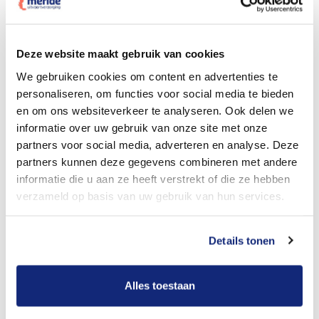
Dit kost een crematie
Deze website maakt gebruik van cookies
We gebruiken cookies om content en advertenties te
personaliseren, om functies voor social media te bieden
Bekijk tarieven voor begrafenis
en om ons websiteverkeer te analyseren. Ook delen we
informatie over uw gebruik van onze site met onze
partners voor social media, adverteren en analyse. Deze
partners kunnen deze gegevens combineren met andere
informatie die u aan ze heeft verstrekt of die ze hebben
verzameld op basis van uw gebruik van hun services.
Details tonen
Dit kost een begrafenis
Alles toestaan
Een betere uitvaart ervaring voor een betere