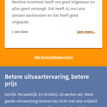
Marlène Kromhout heeft ons goed bijgestaan en
alles goed verzorgd. Ook heeft zij ons Leta
Janssen aanbevolen en dat heeft goed
uitgepakt.
J. van Goor
Lees meer…
Alle beoordelingen lezen
Betere uitvaartervaring, betere
prijs
Eerlijk. Persoonlijk. En dichtbij. Zó werken wij. Want
goede uitvaartzorg leveren kan écht met alle vrijheid