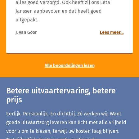
alles goed verzorgd. Ook heeft zij ons Leta
Janssen aanbevolen en dat heeft goed
uitgepakt.
J. van Goor
Lees meer…
Alle beoordelingen lezen
Betere uitvaartervaring, betere
prijs
Eerlijk. Persoonlijk. En dichtbij. Zó werken wij. Want
goede uitvaartzorg leveren kan écht met alle vrijheid
voor u om te kiezen, terwijl uw kosten laag blijven.