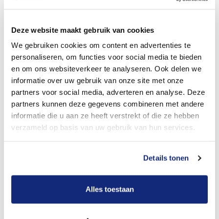
Dit kost een crematie
Deze website maakt gebruik van cookies
We gebruiken cookies om content en advertenties te
personaliseren, om functies voor social media te bieden
Bekijk tarieven voor begrafenis
en om ons websiteverkeer te analyseren. Ook delen we
informatie over uw gebruik van onze site met onze
partners voor social media, adverteren en analyse. Deze
partners kunnen deze gegevens combineren met andere
informatie die u aan ze heeft verstrekt of die ze hebben
verzameld op basis van uw gebruik van hun services.
Details tonen
Dit kost een begrafenis
Alles toestaan
Een betere uitvaart ervaring voor een betere
prijs