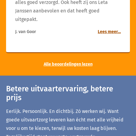
alles goed verzorgd. Ook heeft zij ons Leta
Janssen aanbevolen en dat heeft goed
uitgepakt.
J. van Goor
Lees meer…
Alle beoordelingen lezen
Betere uitvaartervaring, betere
prijs
Eerlijk. Persoonlijk. En dichtbij. Zó werken wij. Want
goede uitvaartzorg leveren kan écht met alle vrijheid
voor u om te kiezen, terwijl uw kosten laag blijven.