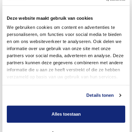
Dit kost een crematie
Deze website maakt gebruik van cookies
We gebruiken cookies om content en advertenties te
personaliseren, om functies voor social media te bieden
Bekijk tarieven voor begrafenis
en om ons websiteverkeer te analyseren. Ook delen we
informatie over uw gebruik van onze site met onze
partners voor social media, adverteren en analyse. Deze
partners kunnen deze gegevens combineren met andere
informatie die u aan ze heeft verstrekt of die ze hebben
verzameld op basis van uw gebruik van hun services.
Details tonen
Dit kost een begrafenis
Alles toestaan
Een betere uitvaart ervaring voor een betere
prijs