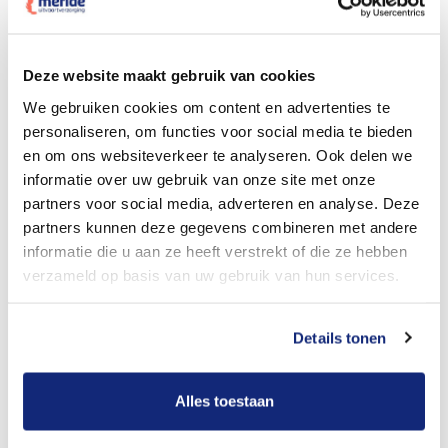
Dit kost een crematie
Deze website maakt gebruik van cookies
We gebruiken cookies om content en advertenties te
personaliseren, om functies voor social media te bieden
Bekijk tarieven voor begrafenis
en om ons websiteverkeer te analyseren. Ook delen we
informatie over uw gebruik van onze site met onze
partners voor social media, adverteren en analyse. Deze
partners kunnen deze gegevens combineren met andere
informatie die u aan ze heeft verstrekt of die ze hebben
verzameld op basis van uw gebruik van hun services.
Details tonen
Dit kost een begrafenis
Alles toestaan
Een betere uitvaart ervaring voor een betere