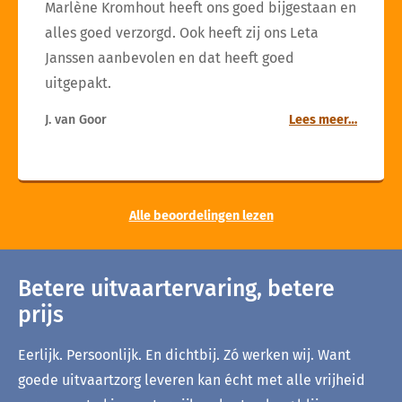
Marlène Kromhout heeft ons goed bijgestaan en
alles goed verzorgd. Ook heeft zij ons Leta
Janssen aanbevolen en dat heeft goed
uitgepakt.
J. van Goor
Lees meer…
Alle beoordelingen lezen
Betere uitvaartervaring, betere
prijs
Eerlijk. Persoonlijk. En dichtbij. Zó werken wij. Want
goede uitvaartzorg leveren kan écht met alle vrijheid