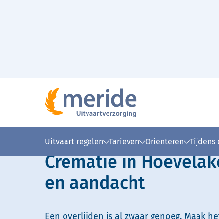
Naar hoofdinhoud
Lees voor
Uitleg woorden
Simpele
Uitvaart regelen
Tarieven
Orienteren
Tijdens
Crematie in Hoevelak
en aandacht
Een overlijden is al zwaar genoeg. Maak he