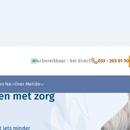
Nu bereikbaar - bel direct!
033 - 203 01 50
 tekst
 en Na
Over Meride
en met zorg
t iets minder