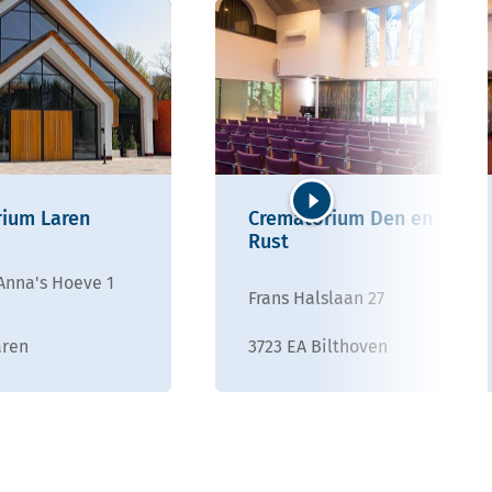
ium Laren
Crematorium Den en
Volgende
Rust
Anna's Hoeve 1
Frans Halslaan 27
aren
3723 EA Bilthoven