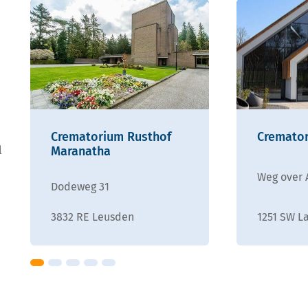
Crematorium Rusthof
Cremator
l
Maranatha
Weg over 
Dodeweg 31
3832 RE Leusden
1251 SW L