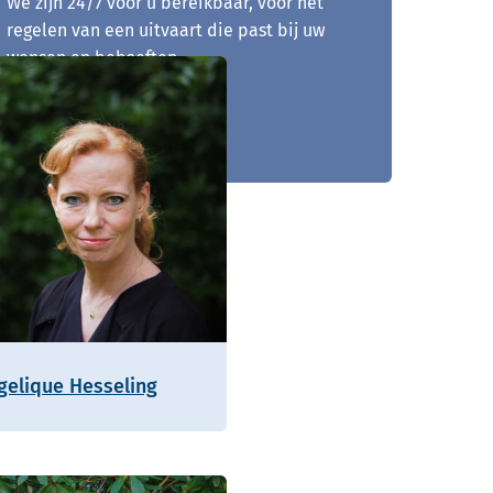
We zijn 24/7 voor u bereikbaar, voor het
regelen van een uitvaart die past bij uw
wensen en behoeften.
033 - 203 01 50
gelique Hesseling