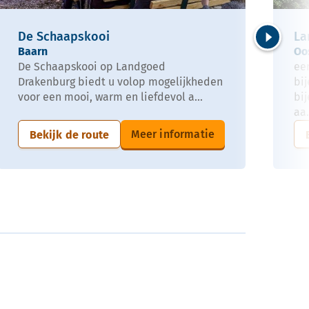
De Schaapskooi
La
Baarn
Oo
Volgende
De Schaapskooi op Landgoed
ee
Drakenburg biedt u volop mogelijkheden
bi
voor een mooi, warm en liefdevol a...
bi
aa.
Meer informatie
Bekijk de route