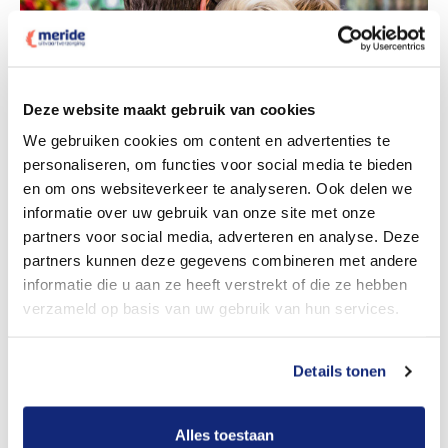
Deze website maakt gebruik van cookies
Dit kost een crematie
We gebruiken cookies om content en advertenties te
personaliseren, om functies voor social media te bieden
en om ons websiteverkeer te analyseren. Ook delen we
informatie over uw gebruik van onze site met onze
Bekijk tarieven voor begrafenis
partners voor social media, adverteren en analyse. Deze
partners kunnen deze gegevens combineren met andere
informatie die u aan ze heeft verstrekt of die ze hebben
verzameld op basis van uw gebruik van hun services.
Details tonen
Dit kost een begrafenis
Alles toestaan