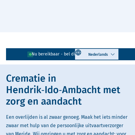
Naar hoofdinhoud
Lees voor
Uitleg woorden
Select language
Nu bereikbaar - bel direct!
078 - 204 01 51
Simpele tekst
Crematie in
Hendrik‑Ido‑Ambacht met
zorg en aandacht
Een overlijden is al zwaar genoeg. Maak het iets minder
zwaar met hulp van de persoonlijke uitvaartverzorger
van Meride. Wij omringen u met zorg en aandacht: voor,