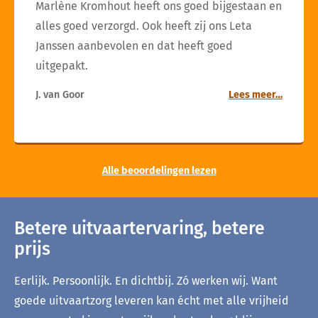
Marlène Kromhout heeft ons goed bijgestaan en
alles goed verzorgd. Ook heeft zij ons Leta
Janssen aanbevolen en dat heeft goed
uitgepakt.
J. van Goor
Lees meer…
Alle beoordelingen lezen
Betere uitvaartervaring, betere
prijs
Eerlijk. Persoonlijk. En dichtbij. Zó werken wij. Want
goede uitvaartzorg leveren kan écht met alle vrijheid