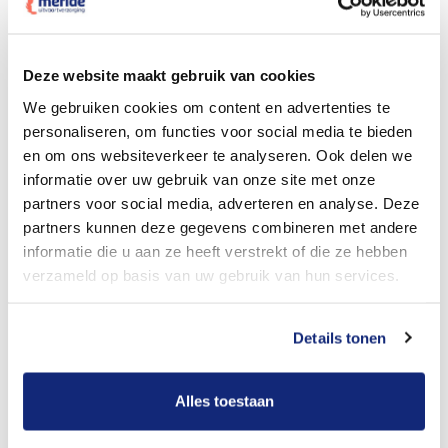
Dit kost een crematie
Deze website maakt gebruik van cookies
We gebruiken cookies om content en advertenties te
personaliseren, om functies voor social media te bieden
Bekijk tarieven voor begrafenis
en om ons websiteverkeer te analyseren. Ook delen we
informatie over uw gebruik van onze site met onze
partners voor social media, adverteren en analyse. Deze
partners kunnen deze gegevens combineren met andere
informatie die u aan ze heeft verstrekt of die ze hebben
verzameld op basis van uw gebruik van hun services.
Details tonen
Dit kost een begrafenis
Alles toestaan
Een betere uitvaart ervaring voor een betere