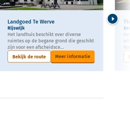
Landgoed Te Werve
Th
Volgende
Rijswijk
De
Het landhuis beschikt over diverse
He
ruimtes op de begane grond die geschikt
ui
zijn voor een afscheidsce...
Kon
Meer informatie
Bekijk de route