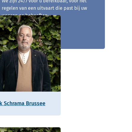
We zijn 24/7 voor u bereikbaar, voor het
regelen van een uitvaart die past bij uw
wensen en behoeften.
0172 - 796 153
ik Schrama Brussee