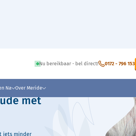
Nu bereikbaar - bel direct!
0172 - 796 153
 tekst
 en Na
Over Meride
oude met
t iets minder