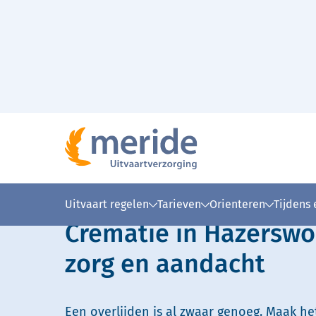
Naar hoofdinhoud
Lees voor
Uitleg woorden
Simpele
Uitvaart regelen
Tarieven
Orienteren
Tijdens
Crematie in Hazersw
zorg en aandacht
Een overlijden is al zwaar genoeg. Maak he