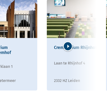
rium
Crematorium Rhijnhof
emhof
Volgende
Laan te Rhijnhof 4
klaan 1
oetermeer
2332 HZ Leiden