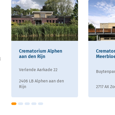
Crematorium Alphen
Cremato
aan den Rijn
Meerblo
l
Verlende Aarkade 22
Buytenpar
2406 LB Alphen aan den
2717 AX Z
Rijn