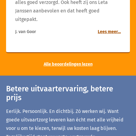
alles goed verzorgd. Ook heeft zij ons Leta
Janssen aanbevolen en dat heeft goed
uitgepakt.
J. van Goor
Lees meer…
Alle beoordelingen lezen
Betere uitvaartervaring, betere
prijs
Eerlijk. Persoonlijk. En dichtbij. Zó werken wij. Want
goede uitvaartzorg leveren kan écht met alle vrijheid
voor u om te kiezen, terwijl uw kosten laag blijven.