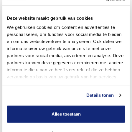
Dit kost een crematie
Deze website maakt gebruik van cookies
We gebruiken cookies om content en advertenties te
personaliseren, om functies voor social media te bieden
Bekijk tarieven voor begrafenis
en om ons websiteverkeer te analyseren. Ook delen we
informatie over uw gebruik van onze site met onze
partners voor social media, adverteren en analyse. Deze
partners kunnen deze gegevens combineren met andere
informatie die u aan ze heeft verstrekt of die ze hebben
verzameld op basis van uw gebruik van hun services.
Details tonen
Dit kost een begrafenis
Alles toestaan
Een betere uitvaart ervaring voor een betere
prijs