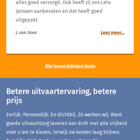
alles goed verzorgd. Ook heeft zij ons Leta
Janssen aanbevolen en dat heeft goed
uitgepakt.
J. van Goor
Lees meer…
Alle beoordelingen lezen
Betere uitvaartervaring, betere
prijs
Eerlijk. Persoonlijk. En dichtbij. Zó werken wij. Want
goede uitvaartzorg leveren kan écht met alle vrijheid
voor u om te kiezen, terwijl uw kosten laag blijven.