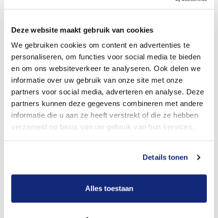
Dit kost een crematie
Deze website maakt gebruik van cookies
We gebruiken cookies om content en advertenties te
personaliseren, om functies voor social media te bieden
Bekijk tarieven voor begrafenis
en om ons websiteverkeer te analyseren. Ook delen we
informatie over uw gebruik van onze site met onze
partners voor social media, adverteren en analyse. Deze
partners kunnen deze gegevens combineren met andere
informatie die u aan ze heeft verstrekt of die ze hebben
verzameld op basis van uw gebruik van hun services.
Details tonen
Dit kost een begrafenis
Alles toestaan
Een betere uitvaart ervaring voor een betere
prijs