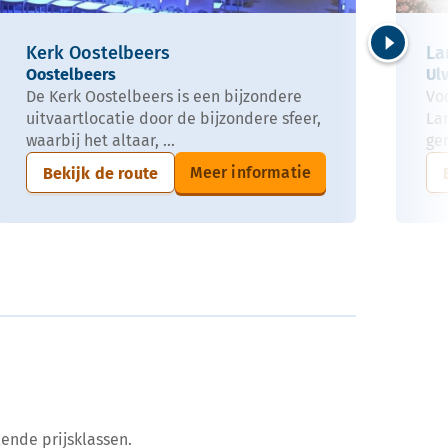
Kerk Oostelbeers
La
Volgende
Oostelbeers
Ul
De Kerk Oostelbeers is een bijzondere
Voo
uitvaartlocatie door de bijzondere sfeer,
La
waarbij het altaar, ...
ge
Meer informatie
Bekijk de route
ende prijsklassen.