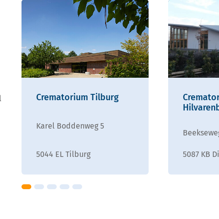
Crematorium Tilburg
Cremato
l
Hilvaren
Karel Boddenweg 5
Beeksewe
5044 EL Tilburg
5087 KB D