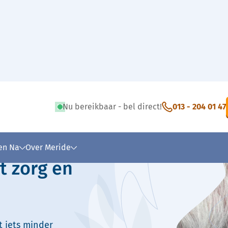
Nu bereikbaar - bel direct!
013 - 204 01 47
 tekst
 en Na
Over Meride
t zorg en
t iets minder