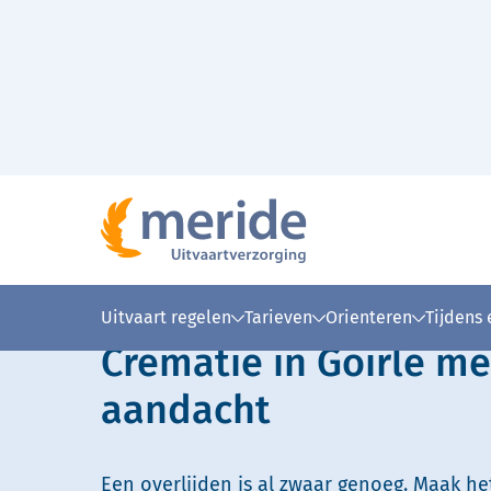
Naar hoofdinhoud
Lees voor
Uitleg woorden
Simpele
Uitvaart regelen
Tarieven
Orienteren
Tijdens
Crematie in Goirle me
aandacht
Een overlijden is al zwaar genoeg. Maak he