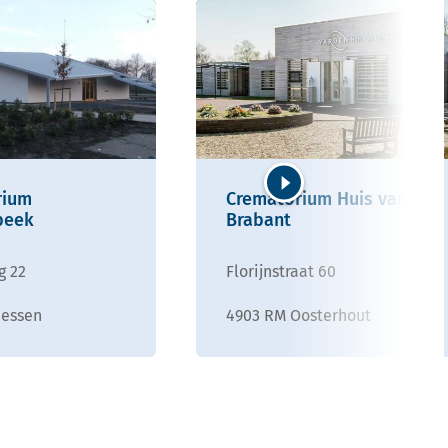
rium
Crematorium Huis van
Volgende
beek
Brabant
g 22
Florijnstraat 60
iessen
4903 RM Oosterhout