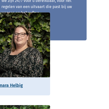
We zijn 24/7 voor u bereikbaar, voor het
regelen van een uitvaart die past bij uw
wensen en behoeften.
013 - 204 01 47
mara Helbig