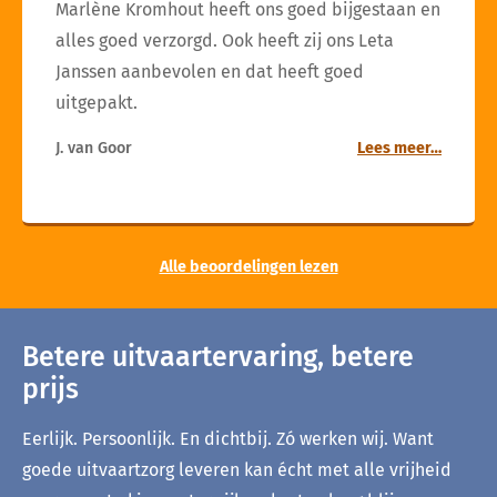
Marlène Kromhout heeft ons goed bijgestaan en
alles goed verzorgd. Ook heeft zij ons Leta
Janssen aanbevolen en dat heeft goed
uitgepakt.
J. van Goor
Lees meer…
Alle beoordelingen lezen
Betere uitvaartervaring, betere
prijs
Eerlijk. Persoonlijk. En dichtbij. Zó werken wij. Want
goede uitvaartzorg leveren kan écht met alle vrijheid