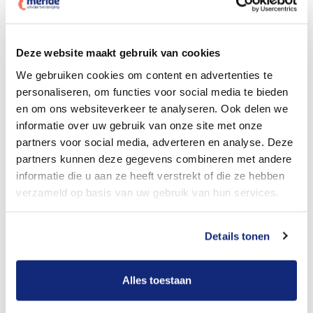
Dit kost een crematie
Deze website maakt gebruik van cookies
We gebruiken cookies om content en advertenties te
personaliseren, om functies voor social media te bieden
Bekijk tarieven voor begrafenis
en om ons websiteverkeer te analyseren. Ook delen we
informatie over uw gebruik van onze site met onze
partners voor social media, adverteren en analyse. Deze
partners kunnen deze gegevens combineren met andere
informatie die u aan ze heeft verstrekt of die ze hebben
verzameld op basis van uw gebruik van hun services.
Details tonen
Dit kost een begrafenis
Alles toestaan
Een betere uitvaart ervaring voor een betere